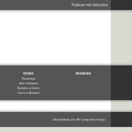
Publicar mis Vehículos
Orden
Vendedor
Recientes
Más Visitados
Baratos a Caros
Caros a Baratos
Desarrollado por dB Computers Group