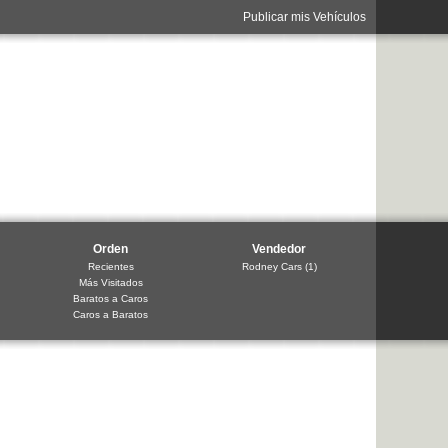
Publicar mis Vehículos
Orden
Vendedor
Recientes
Rodney Cars
(1)
Más Visitados
Baratos a Caros
Caros a Baratos