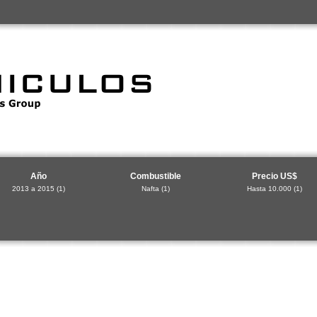
Año
Combustible
Precio US$
2013 a 2015
(1)
Nafta
(1)
Hasta 10.000
(1)